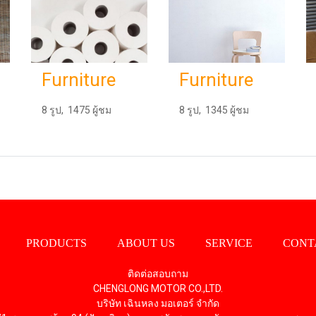
Furniture
Furniture
8 รูป, 1475 ผู้ชม
8 รูป, 1345 ผู้ชม
PRODUCTS
ABOUT US
SERVICE
CONT
ติดต่อสอบถาม
CHENGLONG MOTOR CO.,LTD.
บริษัท เฉินหลง มอเตอร์ จำกัด