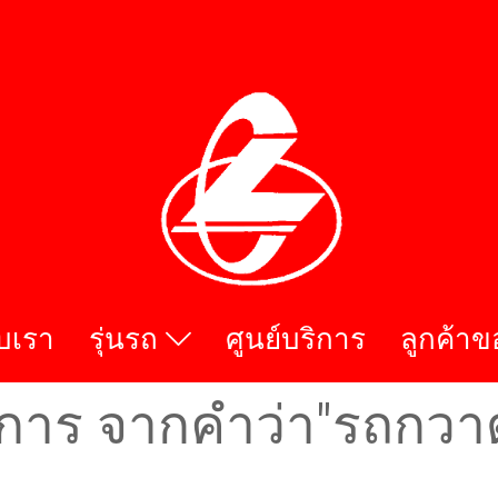
ับเรา
รุ่นรถ
ศูนย์บริการ
ลูกค้าข
การ จากคำว่า"รถกวาดดู