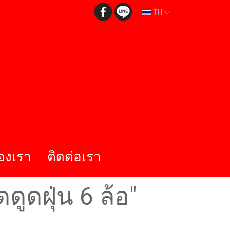
TH
องเรา
ติดต่อเรา
ดฝุ่น 6 ล้อ"