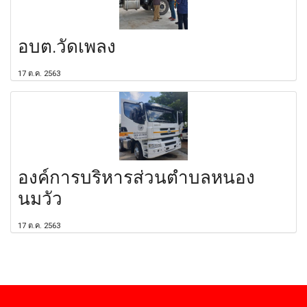
อบต.วัดเพลง
17 ต.ค. 2563
องค์การบริหารส่วนตำบลหนอง
นมวัว
17 ต.ค. 2563