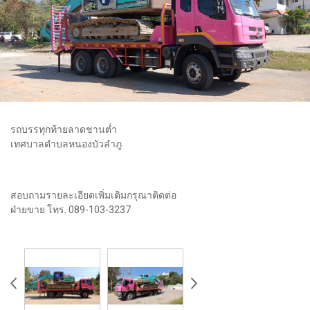
รถบรรทุกท้ายลาดชานต่ำ
เทศบาลตำบลหนองบัวลำภู
สอบถามรายละเอียดเพิ่มเติมกรุณาติดต่อ
ฝ่ายขาย โทร. 089-103-3237