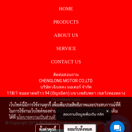
HOME
PRODUCTS
ABOUT US
SERVICE
CONTACT US
ติดต่อสอบถาม
CHENGLONG MOTOR CO.,LTD.
บริษัท เฉินหลง มอเตอร์ จำกัด
118/1 ซอยลาดพร้าว 94 (ปัญจมิตร) แขวงพลับพลา เขตวังทองหลาง
กรุงเทพมหานคร
เว็บไซต์นี้มีการใช้งานคุกกี้ เพื่อเพิ่มประสิทธิภาพและประสบการณ์ที่ดี
โทร.081 928 4788
ในการใช้งานเว็บไซต์ของท่าน ท่านสามารถอ่านรายละเอียดเพิ่มเติม
สอบถามข้อมูลเพิ่มเติม คลิก
ได้ที่
นโยบายความเป็นส่วนตัว
และ
นโยบายคุกกี้
© Copyright 2015 All Rights Reserved. www.chenglongmotor.com
ตั้งค่าคุกกี้
ยอมรับทั้งหมด